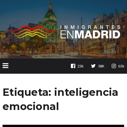
23k
58K
65k
Etiqueta:
inteligencia
emocional