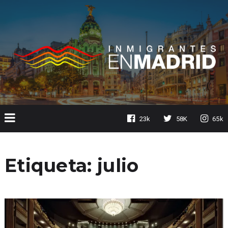
23k
58K
65k
Etiqueta:
julio