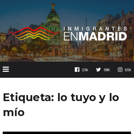
23k
58K
65k
Etiqueta:
lo tuyo y lo
mío