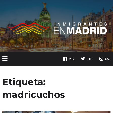
23k
58K
65k
Etiqueta:
madricuchos