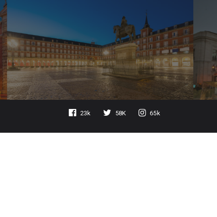
23k
58K
65k