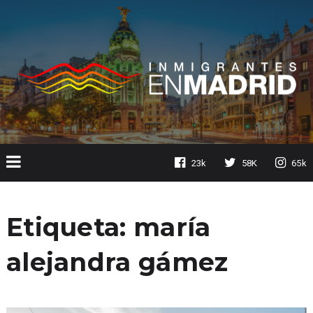
23k
58K
65k
Etiqueta:
maría
alejandra gámez