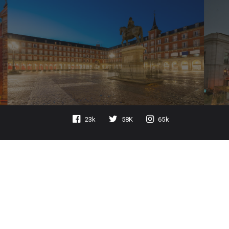
23k
58K
65k