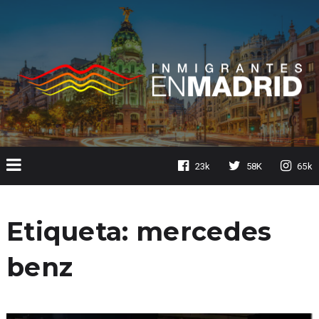
23k
58K
65k
Etiqueta:
mercedes
benz