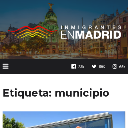
23k
58K
65k
Etiqueta:
municipio