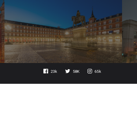
23k
58K
65k