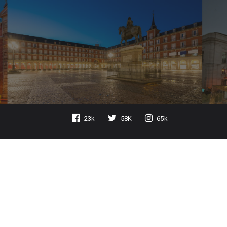
23k
58K
65k