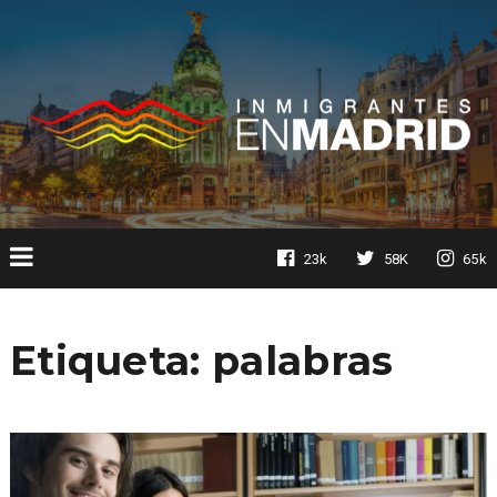
23k
58K
65k
Etiqueta:
palabras