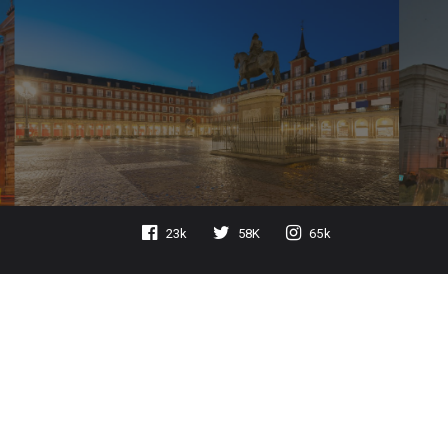
23k
58K
65k