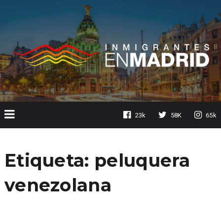
23k
58K
65k
Etiqueta:
peluquera
venezolana