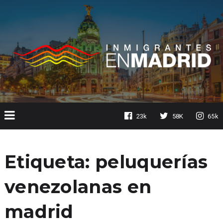
23k
58K
65k
Etiqueta:
peluquerías
venezolanas en
madrid