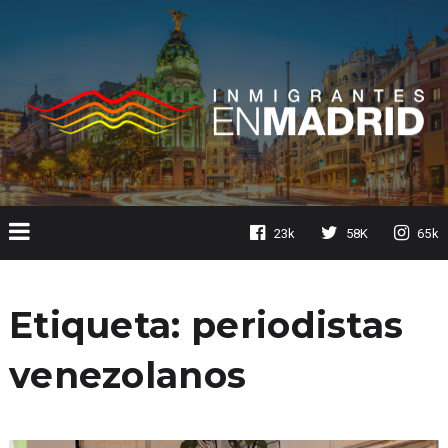
23k
58K
65k
Etiqueta:
periodistas
venezolanos