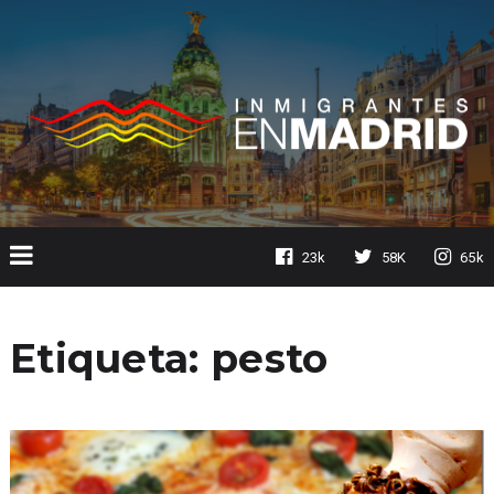
23k
58K
65k
Etiqueta:
pesto