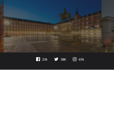
23k
58K
65k