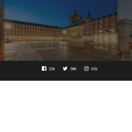
23k
58K
65k