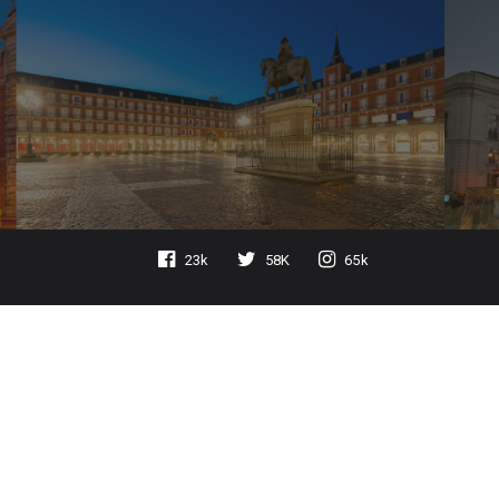
23k
58K
65k