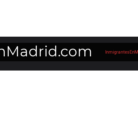
nMadrid.com
InmigrantesEnM