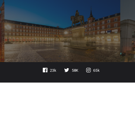
23k
58K
65k