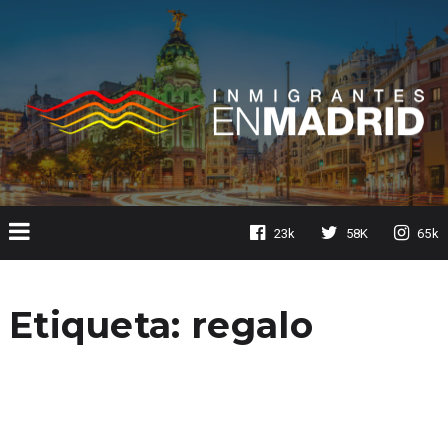
23k
58K
65k
Etiqueta:
regalo