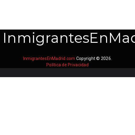
InmigrantesEnMad
InmigrantesEnMadrid.com
Copyright © 2026.
Política de Privacidad