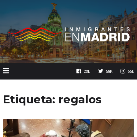
23k
58K
65k
Etiqueta:
regalos