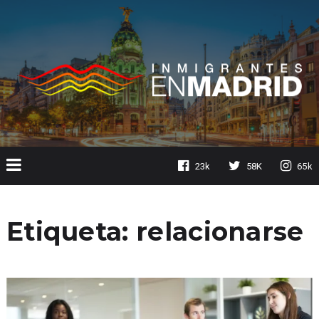
23k
58K
65k
Etiqueta:
relacionarse