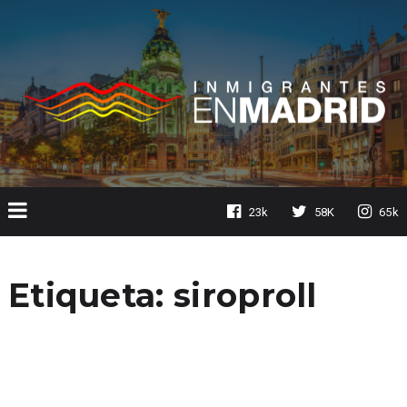
23k
58K
65k
Etiqueta:
siroproll