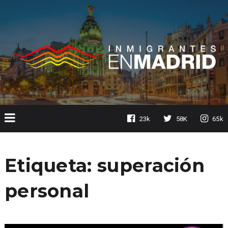
23k
58K
65k
Etiqueta:
superación
personal