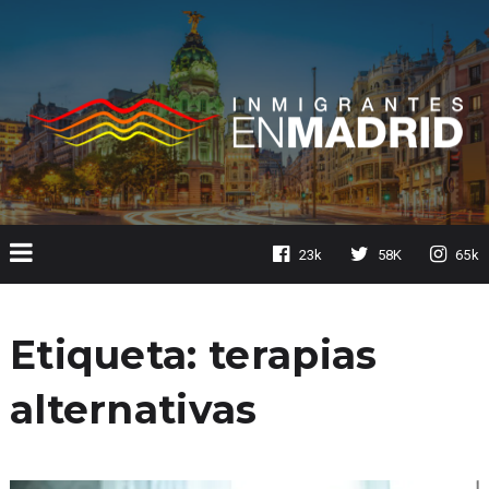
23k
58K
65k
Etiqueta:
terapias
alternativas