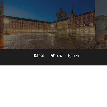
23k
58K
65k