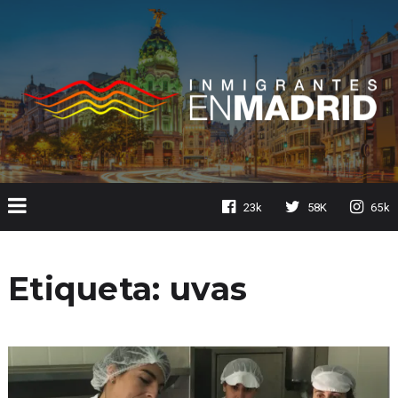
23k
58K
65k
Etiqueta:
uvas