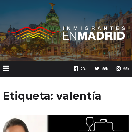
23k
58K
65k
Etiqueta:
valentía