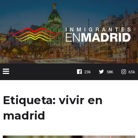
23k
58K
65k
Etiqueta:
vivir en
madrid