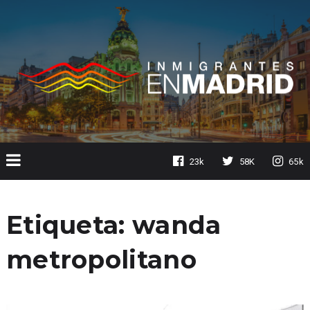
23k
58K
65k
Etiqueta:
wanda
metropolitano