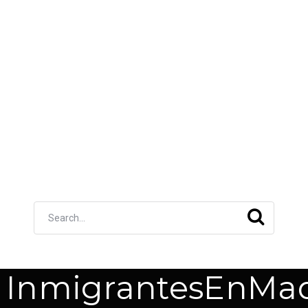
InmigrantesEnMad