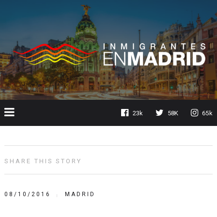
23k
58K
65k
SHARE THIS STORY
08/10/2016
MADRID