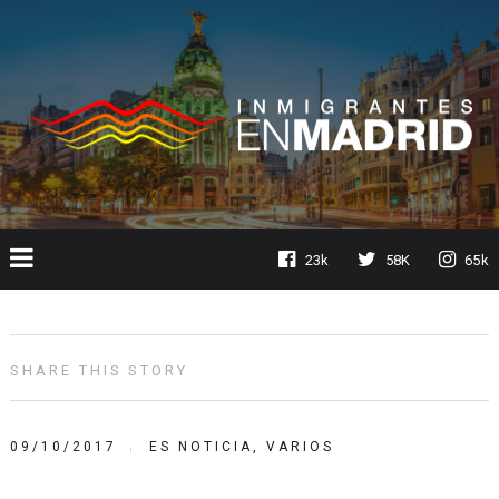
23k
58K
65k
SHARE THIS STORY
09/10/2017
ES NOTICIA
,
VARIOS