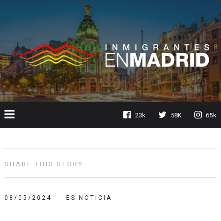
23k
58K
65k
SHARE THIS STORY
08/05/2024
ES NOTICIA