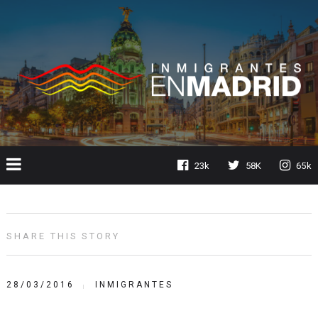
23k
58K
65k
SHARE THIS STORY
28/03/2016
INMIGRANTES