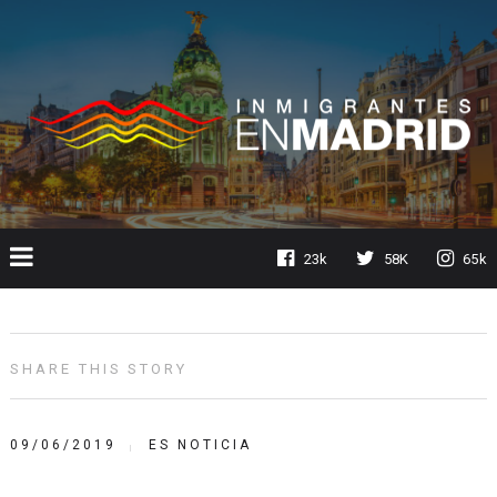
23k
58K
65k
SHARE THIS STORY
09/06/2019
ES NOTICIA