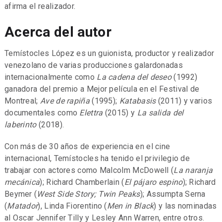
afirma el realizador.
Acerca del autor
Temístocles López es un guionista, productor y realizador
venezolano de varias producciones galardonadas
internacionalmente como
La cadena del deseo
(1992)
ganadora del premio a Mejor película en el Festival de
Montreal;
Ave de rapiña
(1995);
Katabasis
(2011) y varios
documentales como
Elettra
(2015) y
La salida del
laberinto
(2018).
Con más de 30 años de experiencia en el cine
internacional, Temístocles ha tenido el privilegio de
trabajar con actores como Malcolm McDowell (
La naranja
mecánica
); Richard Chamberlain (
El pájaro espino
); Richard
Beymer (
West Side Story; Twin Peaks
); Assumpta Serna
(
Matador
), Linda Fiorentino (
Men in Black
) y las nominadas
al Oscar Jennifer Tilly y Lesley Ann Warren, entre otros.