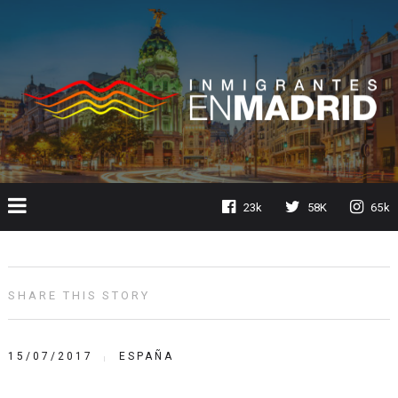
23k
58K
65k
SHARE THIS STORY
15/07/2017
ESPAÑA