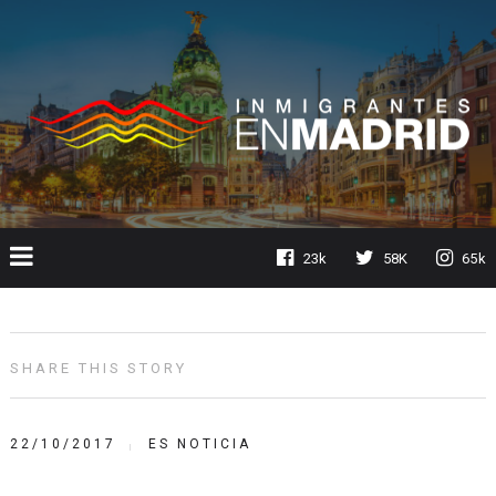
23k
58K
65k
SHARE THIS STORY
22/10/2017
ES NOTICIA