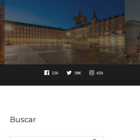
23k
58K
65k
Buscar