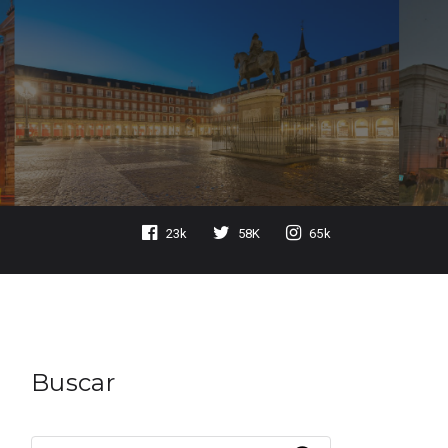
23k
58K
65k
Buscar