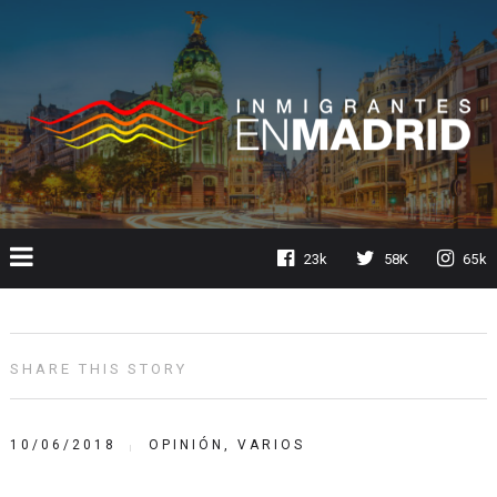
23k
58K
65k
SHARE THIS STORY
10/06/2018
OPINIÓN
,
VARIOS