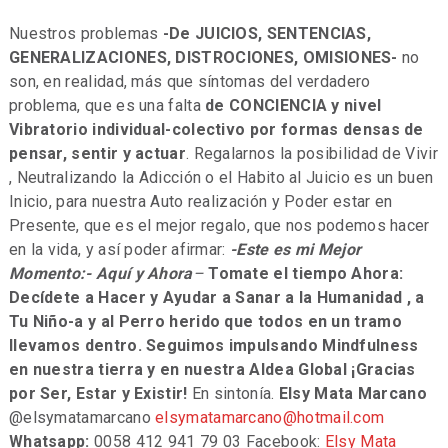
Nuestros problemas
-De JUICIOS, SENTENCIAS,
GENERALIZACIONES, DISTROCIONES, OMISIONES-
no
son, en realidad, más que síntomas del verdadero
problema, que es una falta
de CONCIENCIA y nivel
Vibratorio individual-colectivo por formas densas de
pensar, sentir y actuar
. Regalarnos la posibilidad de Vivir
, Neutralizando la Adicción o el Habito al Juicio es un buen
Inicio, para nuestra Auto realización y Poder estar en
Presente, que es el mejor regalo, que nos podemos hacer
en la vida, y así poder afirmar:
-Este es mi Mejor
Momento
:- Aquí y Ahora
–
Tomate el tiempo Ahora:
Decídete a Hacer y Ayudar a Sanar a la Humanidad , a
Tu Niño-a y al Perro herido que todos en un tramo
llevamos dentro. Seguimos impulsando Mindfulness
en nuestra tierra y en nuestra Aldea Global ¡Gracias
por Ser, Estar y Existir!
En sintonía.
Elsy Mata Marcano
@elsymatamarcano
elsymatamarcano@hotmail.com
Whatsapp:
0058 412 941 79 03
Facebook:
Elsy Mata