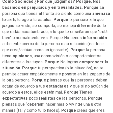
Como Sociedad ¿Por qué juzgamos? Porque, Nos
basamos en prejuicios y en trivialidades. Porque
La
persona que tienes al frente se siente como una
amenaza
hacia ti, tu ego o tu estatus.
Porque
la persona a la que
juzgas se viste, se comporta, se maneja
diferente
de lo
que estás acostumbrado, a lo que te enseñaron que “está
bien” o normalmente ves. Porque No tienes
información
suficiente acerca de la persona o su situación (es decir
que eres/actúas como un ignorante).
Porque
la persona
tiene
opiniones
, una cosmovisión o comportamientos
diferentes a los tuyos.
Porque
No logras
comprender
la
situación
.
Porque
tu perspectiva (o la situación), no te
permite actuar empáticamente y ponerte en los zapatos de
la otra persona.
Porque
piensas que las personas deben
actuar de acuerdo a tus
estándares
y que si no actúan de
acuerdo a estos, ellos están mal.
Porque
Tienes
expectativas
poco realistas de las personas.
Porque
piensas que “deberían” hacer más o vivir de una u otra
manera (tal y como tú lo haces).
Porque
crees que eres