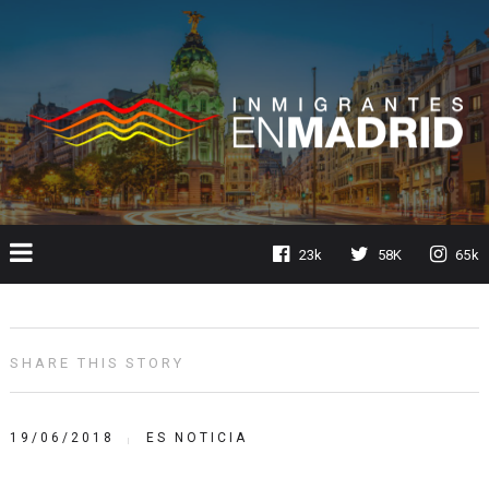
23k
58K
65k
SHARE THIS STORY
19/06/2018
ES NOTICIA