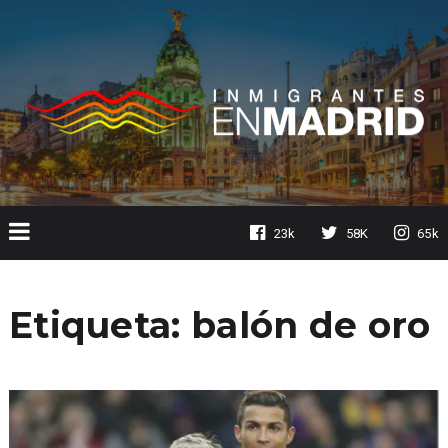
23k
58K
65k
Etiqueta:
balón de oro