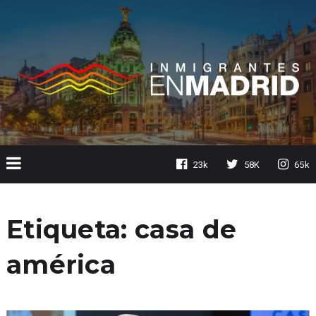
23k
58K
65k
Etiqueta:
casa de
américa