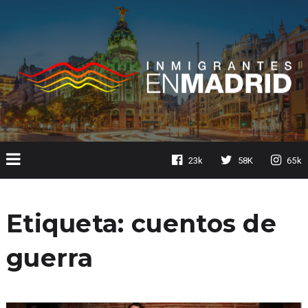
23k
58K
65k
Etiqueta:
cuentos de
guerra