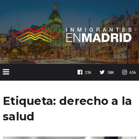
23k
58K
65k
Etiqueta:
derecho a la
salud