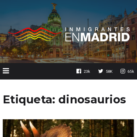
23k
58K
65k
Etiqueta:
dinosaurios