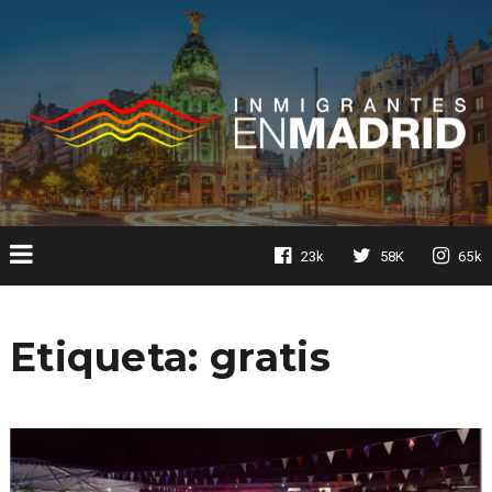
23k
58K
65k
Etiqueta:
gratis