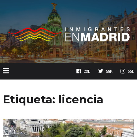
23k
58K
65k
Etiqueta:
licencia